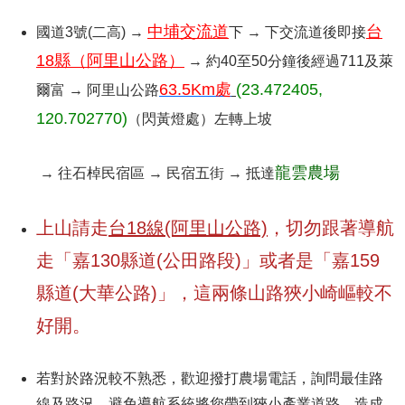
中埔交流道
台
國道3號(二高) →
下 → 下交流道後即接
18縣（阿里山公路）
→ 約40至50分鐘後經過711及萊
63.5Km處
(23.472405,
爾富 → 阿里山公路
120.702770)
（閃黃燈處）左轉上坡
龍雲農場
→ 往石棹民宿區 → 民宿五街 → 抵達
上山請走
台18線(阿里山公路)
，切勿跟著導航
走「嘉130縣道(公田路段)」或者是「嘉159
縣道(大華公路)」，這兩條山路狹小崎嶇較不
好開。
若對於路況較不熟悉，歡迎撥打農場電話，詢問最佳路
線及路況，避免導航系統將您帶到狹小產業道路，造成