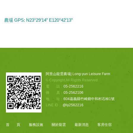
農場 GPS: N23°29’14” E120°42’13”
阿里山龍雲農場| Long-yun Leisure Farm
© Copyright All Rights Reserved.
電 話：
05-2562216
傳 真：
05-2562106
地 址：
604嘉義縣竹崎鄉中和村石棹1號
LINE ID：
@ly2562216
首 頁
服務設施
關於龍雲
最新消息
客房住宿