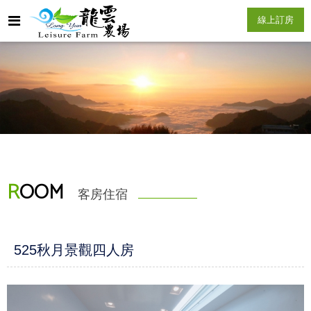
線上訂房
R
OOM
客房住宿
525秋月景觀四人房