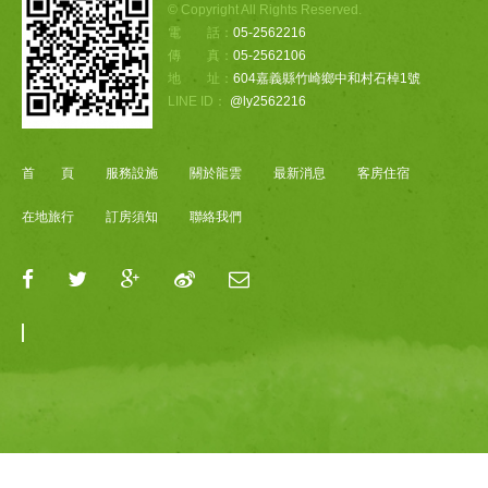
© Copyright All Rights Reserved.
電 話：
05-2562216
傳 真：
05-2562106
地 址：
604嘉義縣竹崎鄉中和村石棹1號
LINE ID：
@ly2562216
首 頁
服務設施
關於龍雲
最新消息
客房住宿
在地旅行
訂房須知
聯絡我們