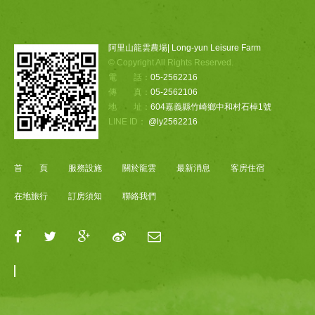
阿里山龍雲農場| Long-yun Leisure Farm
© Copyright All Rights Reserved.
電 話：
05-2562216
傳 真：
05-2562106
地 址：
604嘉義縣竹崎鄉中和村石棹1號
LINE ID：
@ly2562216
首 頁
服務設施
關於龍雲
最新消息
客房住宿
在地旅行
訂房須知
聯絡我們