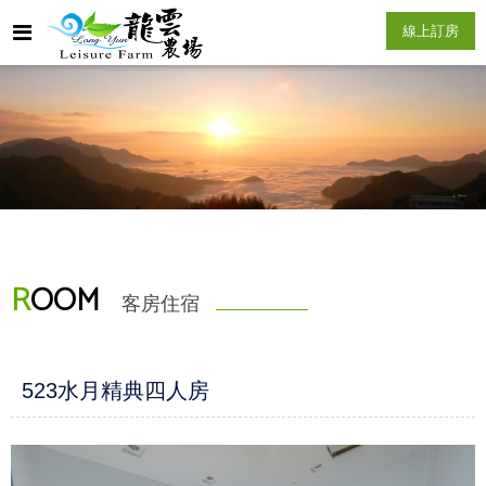
線上訂房
R
OOM
客房住宿
523水月精典四人房