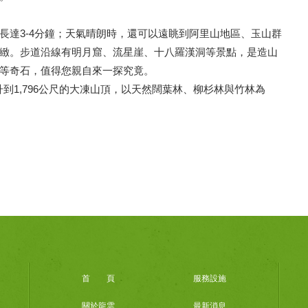
長達3-4分鐘；天氣晴朗時，還可以遠眺到阿里山地區、玉山群
緻。步道沿線有明月窟、流星崖、十八羅漢洞等景點，是造山
等奇石，值得您親自來一探究竟。
升到1,796公尺的大凍山頂，以天然闊葉林、柳杉林與竹林為
首 頁
服務設施
關於龍雲
最新消息