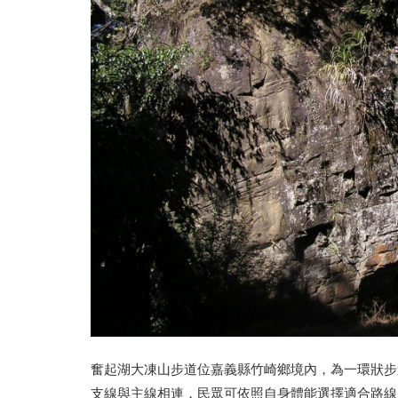
奮起湖大凍山步道位嘉義縣竹崎鄉境內，為一環狀步
支線與主線相連，民眾可依照自身體能選擇適合路線