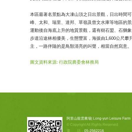
本區最著名景點為大凍山頂之日出景觀，日出時間可
峰、太和、瑞里、達邦、草嶺及曾文水庫等地區的景
運動後自海底上升的地質景觀，還有樹石盟、石獅象
步道沿途林相優美，生態豐富，海拔由1,600公尺攀
主，一路伴隨的是鳥類清亮的叫聲，相當自然寫意。
圖文資料來源: 行政院農委會林務局
阿里山龍雲農場| Long-yun Leisure Farm
© Copyright All Rights Reserved.
電 話：
05-2562216